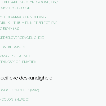
IKKELBARE DARMSYNDROOM (PDS)/
/ SPASTISCH COLON
YCHOFARMACA EN VOEDING
BRUIK LITHIUM EN NIET-SELECTIEVE
O REMMERS)
EDSELOVERGEVOELIGHEID
DSTRIJDSPORT
ANGERSCHAP MET
EDINGSPROBLEMATIEK
ecifieke deskundigheid
NDGEZONDHEID (V&M)
COLOGIE (LWDO)