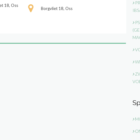
PR
et 18, Oss
Borgvliet 18, Oss
IBS
PS
(GE
MA
VO
WE
ZW
VO
Sp
MO
ON