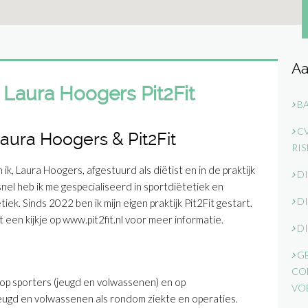
Aa
 Laura Hoogers Pit2Fit
BA
CV
aura Hoogers & Pit2Fit
RI
ik, Laura Hoogers, afgestuurd als diëtist en in de praktijk
DI
 snel heb ik me gespecialiseerd in sportdiëtetiek en
DI
iek. Sinds 2022 ben ik mijn eigen praktijk Pit2Fit gestart.
 een kijkje op www.pit2fit.nl voor meer informatie.
DI
GE
CO
t op sporters (jeugd en volwassenen) en op
VO
jeugd en volwassenen als rondom ziekte en operaties.