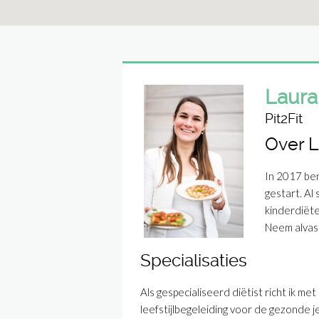
Laura
Pit2Fit
Over L
In 2017 ben 
gestart. Al
kinderdiëtet
Neem alvast
Specialisaties
Als gespecialiseerd diëtist richt ik me
leefstijlbegeleiding voor de gezonde 