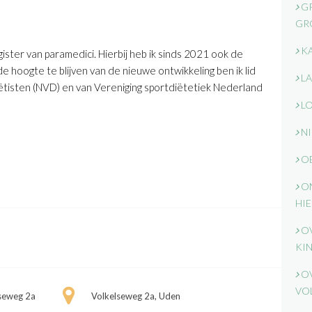
GR
GR
K
gister van paramedici. Hierbij heb ik sinds 2021 ook de
de hoogte te blijven van de nieuwe ontwikkeling ben ik lid
LA
ëtisten (NVD) en van Vereniging sportdiëtetiek Nederland
LO
NI
OB
ON
HIE
OV
KI
OV
VO
seweg 2a
Volkelseweg 2a, Uden