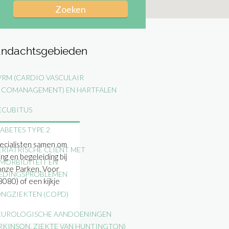
ndachtsgebieden
RM (CARDIO VASCULAIR
SICOMANAGEMENT) EN HARTFALEN
CUBITUS
ABETES TYPE 2
ecialisten samen om
RIATRISCHE CLIËNT MET
g en begeleiding bij
MORBIDITEIT EN
 onze Parken. Voor
EDINGSPROBLEMEN
080) of een kijkje
NGZIEKTEN (COPD)
UROLOGISCHE AANDOENINGEN
RKINSON, ZIEKTE VAN HUNTINGTON)