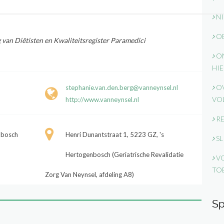
NI
OB
 van Diëtisten en Kwaliteitsregister Paramedici
ON
HIE
OV
stephanie.van.den.berg@vanneynsel.nl
VO
http://www.vanneynsel.nl
RE
nbosch
Henri Dunantstraat 1, 5223 GZ, 's
SL
Hertogenbosch (Geriatrische Revalidatie
VO
TO
Zorg Van Neynsel, afdeling A8)
Sp