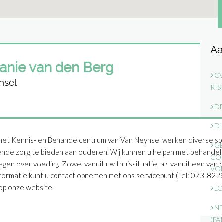
Aa
anie van den Berg
CV
nsel
RI
DE
DI
het Kennis- en Behandelcentrum van Van Neynsel werken diverse sp
GE
ende zorg te bieden aan ouderen. Wij kunnen u helpen met behandelin
CO
ragen over voeding. Zowel vanuit uw thuissituatie, als vanuit een van
VO
formatie kunt u contact opnemen met ons servicepunt (Tel: 073-8228
p onze website.
LO
NE
(PA