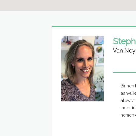
Steph
Van Ney
Binnen 
aanvull
al uw v
meer in
nemen o