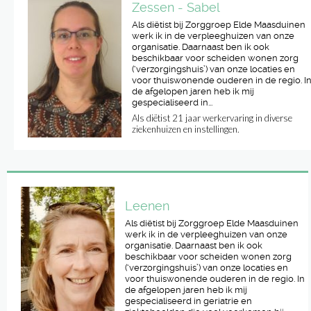
Zessen - Sabel
Als diëtist bij Zorggroep Elde Maasduinen
werk ik in de verpleeghuizen van onze
organisatie. Daarnaast ben ik ook
beschikbaar voor scheiden wonen zorg
(‘verzorgingshuis’) van onze locaties en
voor thuiswonende ouderen in de regio. I
de afgelopen jaren heb ik mij
gespecialiseerd in...
Als diëtist 21 jaar werkervaring in diverse
ziekenhuizen en instellingen.
Liduinahof 35, 5281 AD Boxtel
0411-634000
Leenen
Als diëtist bij Zorggroep Elde Maasduinen
werk ik in de verpleeghuizen van onze
organisatie. Daarnaast ben ik ook
beschikbaar voor scheiden wonen zorg
(‘verzorgingshuis’) van onze locaties en
voor thuiswonende ouderen in de regio. In
de afgelopen jaren heb ik mij
gespecialiseerd in geriatrie en