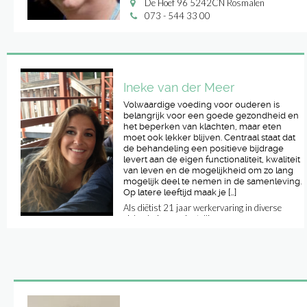
De Hoef 96 5242CN Rosmalen
073 - 544 33 00
Ineke van der Meer
Volwaardige voeding voor ouderen is
belangrijk voor een goede gezondheid en
het beperken van klachten, maar eten
moet ook lekker blijven. Centraal staat dat
de behandeling een positieve bijdrage
levert aan de eigen functionaliteit, kwaliteit
van leven en de mogelijkheid om zo lang
mogelijk deel te nemen in de samenleving.
Op latere leeftijd maak je […]
Als diëtist 21 jaar werkervaring in diverse
ziekenhuizen en instellingen.
vliertwijksestraat 369 rosmalen
088-1637450