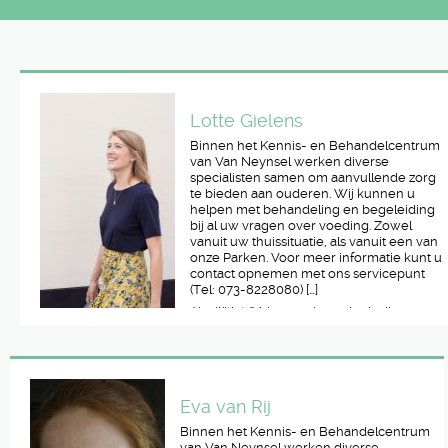
Lotte Gielens
Binnen het Kennis- en Behandelcentrum
van Van Neynsel werken diverse
specialisten samen om aanvullende zorg
te bieden aan ouderen. Wij kunnen u
helpen met behandeling en begeleiding
bij al uw vragen over voeding. Zowel
vanuit uw thuissituatie, als vanuit een van
onze Parken. Voor meer informatie kunt u
contact opnemen met ons servicepunt
(Tel: 073-8228080) […]
Als diëtist 21 jaar werkervaring in diverse
ziekenhuizen en instellingen.
Laan van Voorburg 13 5261 LS Vught
0625580640
Eva van Rij
Binnen het Kennis- en Behandelcentrum
van Van Neynsel werken diverse