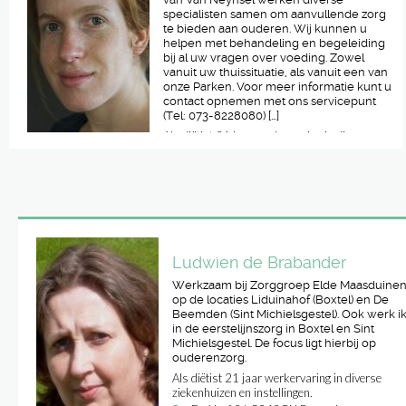
specialisten samen om aanvullende zorg
te bieden aan ouderen. Wij kunnen u
helpen met behandeling en begeleiding
bij al uw vragen over voeding. Zowel
vanuit uw thuissituatie, als vanuit een van
onze Parken. Voor meer informatie kunt u
contact opnemen met ons servicepunt
(Tel: 073-8228080) […]
Als diëtist 21 jaar werkervaring in diverse
ziekenhuizen en instellingen.
Zorggroep Elde Maasduinen, Liduinahof
35, 5281AD Boxtel
0411634000 (receptie)
Ludwien de Brabander
Werkzaam bij Zorggroep Elde Maasduine
op de locaties Liduinahof (Boxtel) en De
Beemden (Sint Michielsgestel). Ook werk i
in de eerstelijnszorg in Boxtel en Sint
Michielsgestel. De focus ligt hierbij op
ouderenzorg.
Als diëtist 21 jaar werkervaring in diverse
ziekenhuizen en instellingen.